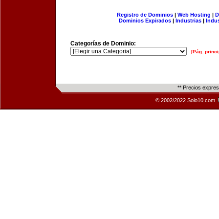
Registro de Dominios
|
Web Hosting
|
D
Dominios Expirados
|
Industrias
|
Indu
Categorías de Dominio:
[Pág. princi
** Precios expre
© 2002/2022 Solo10.com