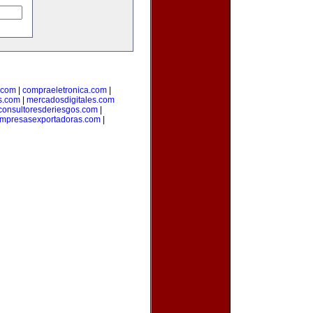
.com
|
compraeletronica.com
|
s.com
|
mercadosdigitales.com
consultoresderiesgos.com
|
mpresasexportadoras.com
|