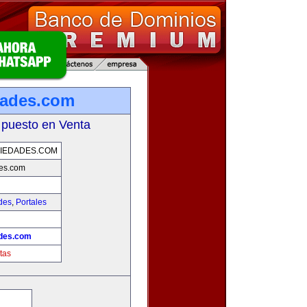
dades.com
 puesto en Venta
IEDADES.COM
des.com
des
,
Portales
ades.com
tas