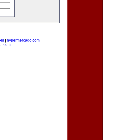
om
|
hypermercado.com
|
ler.com
|