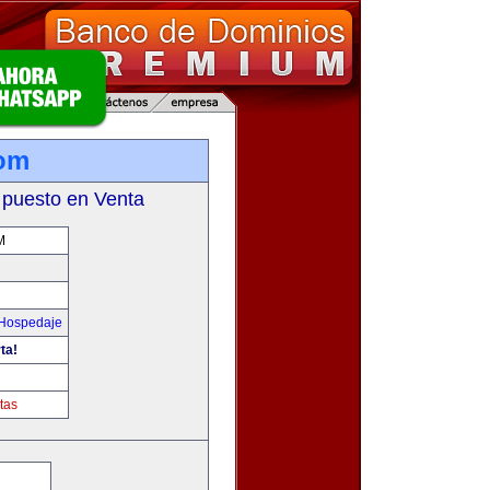
com
 puesto en Venta
M
 Hospedaje
ta!
tas