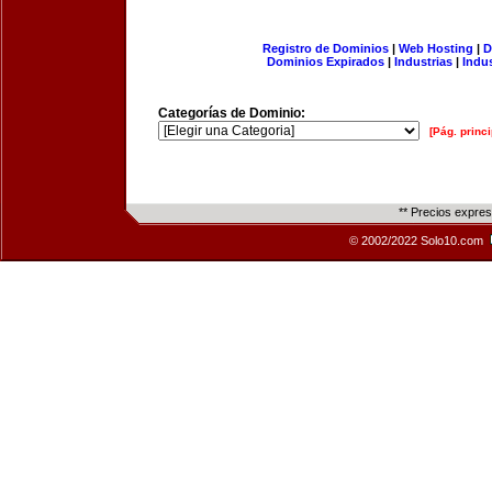
Registro de Dominios
|
Web Hosting
|
D
Dominios Expirados
|
Industrias
|
Indu
Categorías de Dominio:
[Pág. princi
** Precios expre
© 2002/2022 Solo10.com