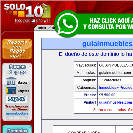
guiainmueble
El dueño de este dominio lo ha
Mayusculas:
GUIAINMUEBLES.
Minusculas:
guiainmuebles.com
Longitud:
13 caracteres
Categorias:
Inmuebles y Propie
Precio:
$5,500.00
Visitar!
guiainmuebles.com
Serán consideradas ofer
R