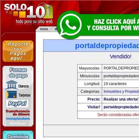
portaldepropieda
Vendido!
Mayusculas:
PORTALDEPROPIE
Minusculas:
portaldepropiedade
Longitud:
19 caracteres
Categorias:
Inmuebles y Propie
Precio:
Realizar una oferta!
Visitar!
portaldepropiedade
Serán consideradas ofer