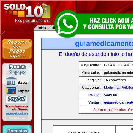
guiamedicament
El dueño de este dominio lo ha
Mayusculas:
GUIAMEDICAME
Minusculas:
guiamedicamento
Longitud:
16 caracteres
Categorias:
Medicina
,
Portale
Precio:
$449.00
Visitar!
guiamedicament
Serán consideradas ofer
R