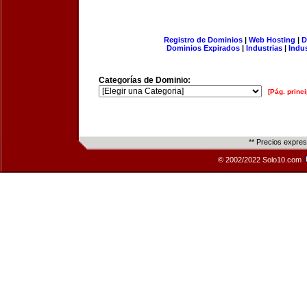
Registro de Dominios
|
Web Hosting
|
D
Dominios Expirados
|
Industrias
|
Indu
Categorías de Dominio:
[Pág. princi
** Precios expre
© 2002/2022 Solo10.com