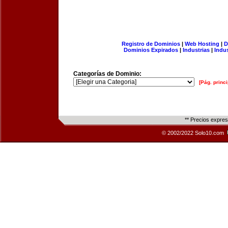
Registro de Dominios
|
Web Hosting
|
D
Dominios Expirados
|
Industrias
|
Indu
Categorías de Dominio:
[Pág. princi
** Precios expre
© 2002/2022 Solo10.com