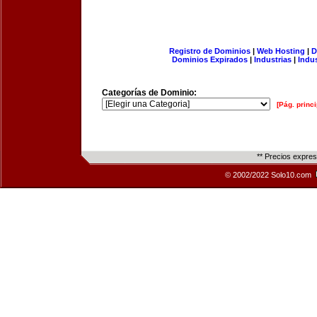
Registro de Dominios
|
Web Hosting
|
D
Dominios Expirados
|
Industrias
|
Indu
Categorías de Dominio:
[Pág. princi
** Precios expre
© 2002/2022 Solo10.com