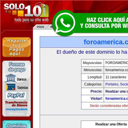
foroamerica.
El dueño de este dominio lo ha
Mayusculas:
FOROAMERI
Minusculas:
foroamerica.c
Longitud:
11 caracteres
Categorias:
Portales
,
Soci
Precio:
Realizar una o
Visitar!
foroamerica.
Serán consideradas ofer
Realizar una Oferta