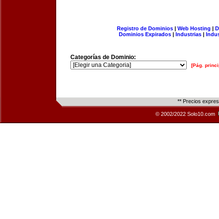
Registro de Dominios
|
Web Hosting
|
D
Dominios Expirados
|
Industrias
|
Indu
Categorías de Dominio:
[Pág. princi
** Precios expre
© 2002/2022 Solo10.com