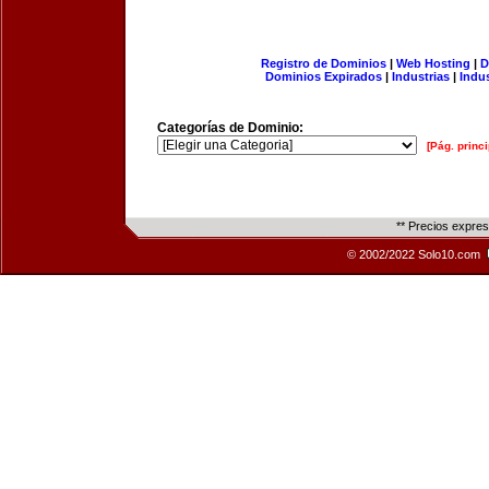
Registro de Dominios
|
Web Hosting
|
D
Dominios Expirados
|
Industrias
|
Indu
Categorías de Dominio:
[Pág. princi
** Precios expre
© 2002/2022 Solo10.com