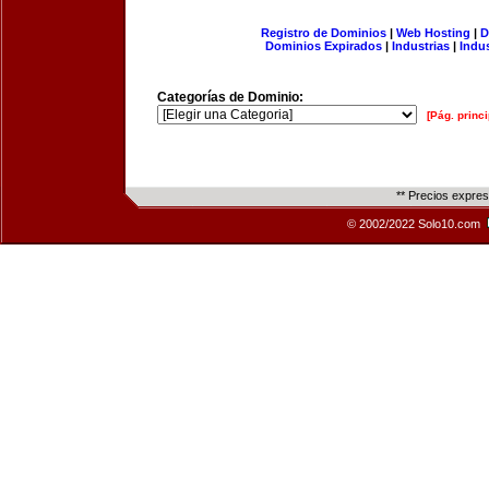
Registro de Dominios
|
Web Hosting
|
D
Dominios Expirados
|
Industrias
|
Indu
Categorías de Dominio:
[Pág. princi
** Precios expre
© 2002/2022 Solo10.com