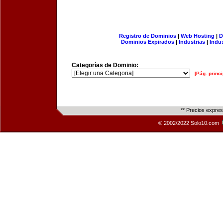
Registro de Dominios
|
Web Hosting
|
D
Dominios Expirados
|
Industrias
|
Indu
Categorías de Dominio:
[Pág. princi
** Precios expre
© 2002/2022 Solo10.com