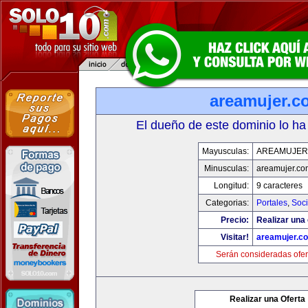
areamujer.c
El dueño de este dominio lo ha
Mayusculas:
AREAMUJER
Minusculas:
areamujer.co
Longitud:
9 caracteres
Categorias:
Portales
,
Soc
Precio:
Realizar una 
Visitar!
areamujer.c
Serán consideradas ofer
Realizar una Oferta