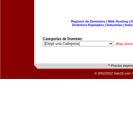
Registro de Dominios
|
Web Hosting
|
D
Dominios Expirados
|
Industrias
|
Indu
Categorías de Dominio:
[Pág. princi
** Precios expre
© 2002/2022 Solo10.com