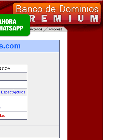
s.com
S.COM
y EspectÃ¡culos
m
tas