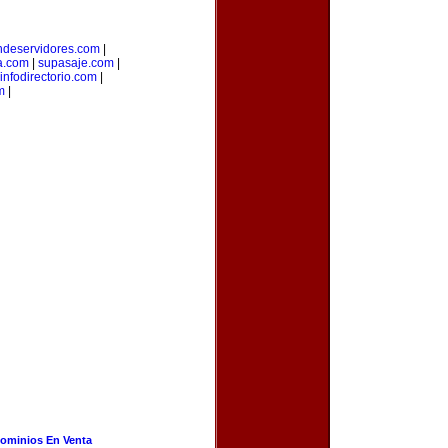
ndeservidores.com
|
a.com
|
supasaje.com
|
infodirectorio.com
|
m
|
ominios En Venta