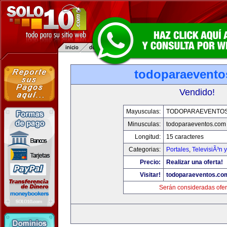
todoparaevento
Vendido!
Mayusculas:
TODOPARAEVENTO
Minusculas:
todoparaeventos.com
Longitud:
15 caracteres
Categorias:
Portales
,
TelevisiÃ³n 
Precio:
Realizar una oferta!
Visitar!
todoparaeventos.co
Serán consideradas ofer