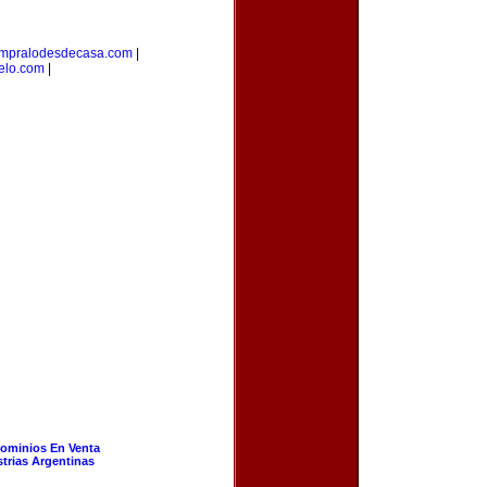
mpralodesdecasa.com
|
elo.com
|
ominios En Venta
strias Argentinas