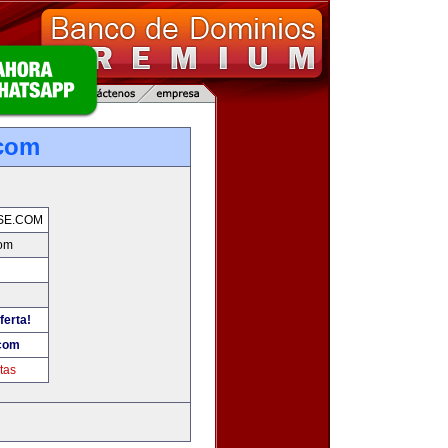
.com
SE.COM
com
ferta!
.com
tas