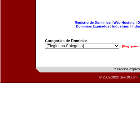
Registro de Dominios
|
Web Hosting
|
D
Dominios Expirados
|
Industrias
|
Indu
Categorías de Dominio:
[Pág. princi
** Precios expre
© 2002/2022 Solo10.com