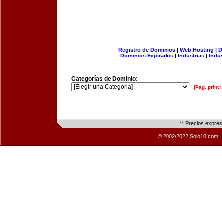
Registro de Dominios
|
Web Hosting
|
D
Dominios Expirados
|
Industrias
|
Indu
Categorías de Dominio:
[Pág. princi
** Precios expre
© 2002/2022 Solo10.com