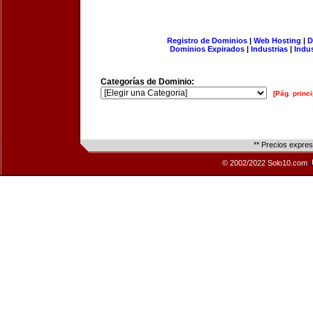
Registro de Dominios
|
Web Hosting
|
D
Dominios Expirados
|
Industrias
|
Indu
Categorías de Dominio:
[Pág. princi
** Precios expre
© 2002/2022 Solo10.com