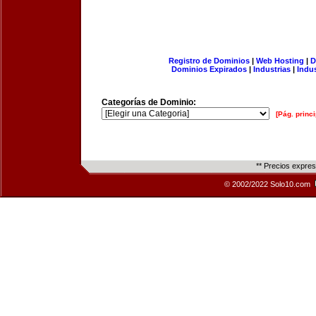
Registro de Dominios
|
Web Hosting
|
D
Dominios Expirados
|
Industrias
|
Indu
Categorías de Dominio:
[Pág. princi
** Precios expre
© 2002/2022 Solo10.com