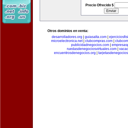
Precio Ofrecido $
Otros dominios en venta:
desarrolladores.org
|
guiasalta.com
|
ejerciciosfi
microelectronica.net
|
clubcompras.com
|
clubcom
publicidadnegocios.com
|
empresas
ruedasdenegociosvirtuales.com
|
vacac
encuentrosdenegocios.org
|
tarjetasdenegocio