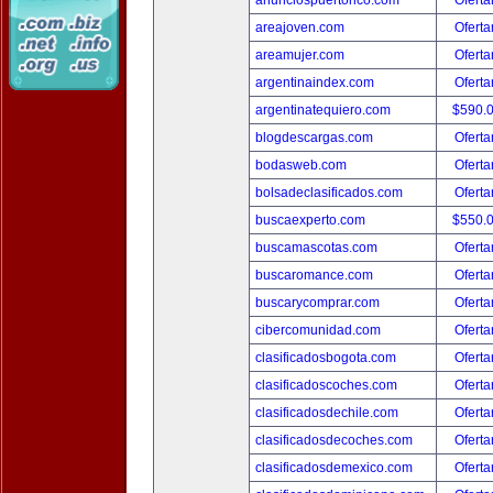
anunciospuertorico.com
Oferta
areajoven.com
Oferta
areamujer.com
Oferta
argentinaindex.com
Oferta
argentinatequiero.com
$590.
blogdescargas.com
Oferta
bodasweb.com
Oferta
bolsadeclasificados.com
Oferta
buscaexperto.com
$550.
buscamascotas.com
Oferta
buscaromance.com
Oferta
buscarycomprar.com
Oferta
cibercomunidad.com
Oferta
clasificadosbogota.com
Oferta
clasificadoscoches.com
Oferta
clasificadosdechile.com
Oferta
clasificadosdecoches.com
Oferta
clasificadosdemexico.com
Oferta