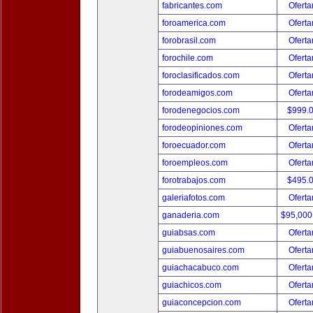
fabricantes.com
Oferta
foroamerica.com
Oferta
forobrasil.com
Oferta
forochile.com
Oferta
foroclasificados.com
Oferta
forodeamigos.com
Oferta
forodenegocios.com
$999.
forodeopiniones.com
Oferta
foroecuador.com
Oferta
foroempleos.com
Oferta
forotrabajos.com
$495.
galeriafotos.com
Oferta
ganaderia.com
$95,000
guiabsas.com
Oferta
guiabuenosaires.com
Oferta
guiachacabuco.com
Oferta
guiachicos.com
Oferta
guiaconcepcion.com
Oferta