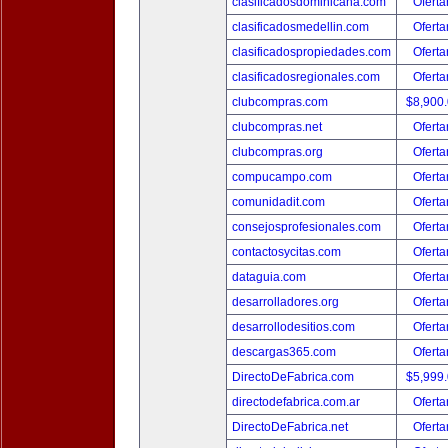
clasificadosdominicana.com
Oferta
clasificadosmedellin.com
Oferta
clasificadospropiedades.com
Oferta
clasificadosregionales.com
Oferta
clubcompras.com
$8,900
clubcompras.net
Oferta
clubcompras.org
Oferta
compucampo.com
Oferta
comunidadit.com
Oferta
consejosprofesionales.com
Oferta
contactosycitas.com
Oferta
dataguia.com
Oferta
desarrolladores.org
Oferta
desarrollodesitios.com
Oferta
descargas365.com
Oferta
DirectoDeFabrica.com
$5,999
directodefabrica.com.ar
Oferta
DirectoDeFabrica.net
Oferta