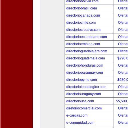
directoriobolivia.com
Oferta
directoriobrasil.com
Oferta
directoriocanada.com
Oferta
directoriochile.com
Oferta
directoriocreativo.com
Oferta
directorioecuatoriano.com
Oferta
directorioempleo.com
Oferta
directorioguadalajara.com
Oferta
directorioguatemala.com
$290.
directoriohonduras.com
Oferta
directorioparaguay.com
Oferta
directoriopyme.com
$980.
directoriotecnologico.com
Oferta
directoriouruguay.com
Oferta
directoriousa.com
$5,500
diretoriocomercial.com
Oferta
e-cargas.com
Oferta
e-comunidad.com
Oferta