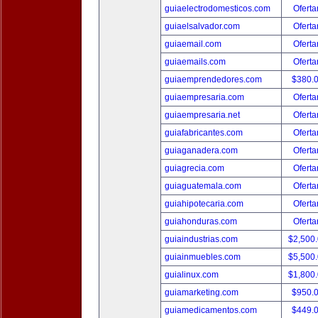
guiaelectrodomesticos.com
Oferta
guiaelsalvador.com
Oferta
guiaemail.com
Oferta
guiaemails.com
Oferta
guiaemprendedores.com
$380.
guiaempresaria.com
Oferta
guiaempresaria.net
Oferta
guiafabricantes.com
Oferta
guiaganadera.com
Oferta
guiagrecia.com
Oferta
guiaguatemala.com
Oferta
guiahipotecaria.com
Oferta
guiahonduras.com
Oferta
guiaindustrias.com
$2,500
guiainmuebles.com
$5,500
guialinux.com
$1,800
guiamarketing.com
$950.
guiamedicamentos.com
$449.