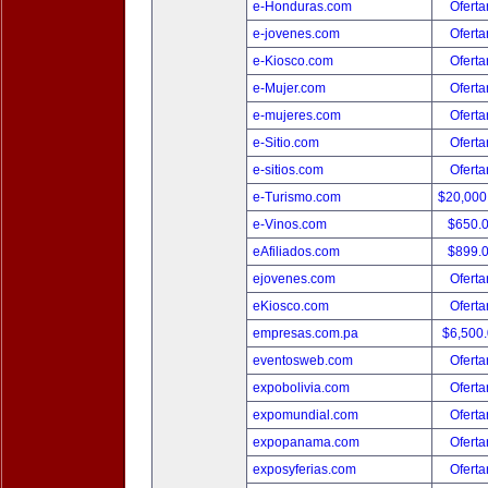
e-Honduras.com
Oferta
e-jovenes.com
Oferta
e-Kiosco.com
Oferta
e-Mujer.com
Oferta
e-mujeres.com
Oferta
e-Sitio.com
Oferta
e-sitios.com
Oferta
e-Turismo.com
$20,000
e-Vinos.com
$650.
eAfiliados.com
$899.
ejovenes.com
Oferta
eKiosco.com
Oferta
empresas.com.pa
$6,500
eventosweb.com
Oferta
expobolivia.com
Oferta
expomundial.com
Oferta
expopanama.com
Oferta
exposyferias.com
Oferta